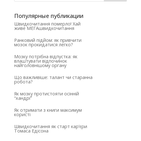
Популярные публикации
Швидкочитання померло! Хай
живе МЕГАшвидкочитання
Ранковий підйом: як привчити
мозок прокидатися легко?
Мозку потрібна відпустка: як
влаштувати відпочинок
найголовнішому органу
Що важливіше: талант чи старанна
робота?
Як мозку протистояти осінній
“хандрі”
Як отримати з книги максимум
користі
Швидкочитання як старт кар’єри
Томаса Едісона