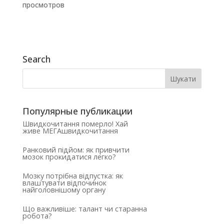
просмотров
Search
Популярные публикации
Швидкочитання померло! Хай
живе МЕГАшвидкочитання
Ранковий підйом: як привчити
мозок прокидатися легко?
Мозку потрібна відпустка: як
влаштувати відпочинок
найголовнішому органу
Що важливіше: талант чи старанна
робота?