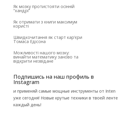
Як мозку протистояти осінній
“хандрі”
Як отримати з книги максимум
користі
Швидкочитання як старт кар’єри
Томаса Едісона
Можливості нашого мозку:
винайти математику заново та
відкрити незвідане
Подпишись на наш профиль в
Instagram
и применяй самые мощные инструменты от Inten
уже сегодня! Новые крутые техники в твоей ленте
каждый день!