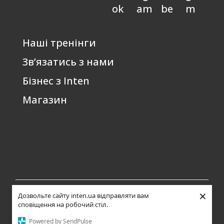
Наші тренінги
Зв’язатись з нами
Бізнес з Inten
Магазин
×
Дозвольте сайту inten.ua відправляти вам
Всі права захищені ©
Політика конфіденційності
|
Відмова від
сповіщення на робочий стіл.
2006-2026 inten.ua А.І.
відповідальності
|
Повернення коштів
|
Згода
Сподін
на розсилку
|
Публічна оферта
Powered by SendPulse