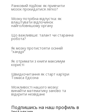
Ранковий підйом: як привчити
мозок прокидатися легко?
Мозку потрібна відпустка: як
влаштувати відпочинок
найголовнішому органу
Що важливіше: талант чи старанна
робота?
Як мозку протистояти осінній
“хандрі”
Як отримати з книги максимум
користі
Швидкочитання як старт кар’єри
Томаса Едісона
Можливості нашого мозку:
винайти математику заново та
відкрити незвідане
Подпишись на наш профиль в
Instagram