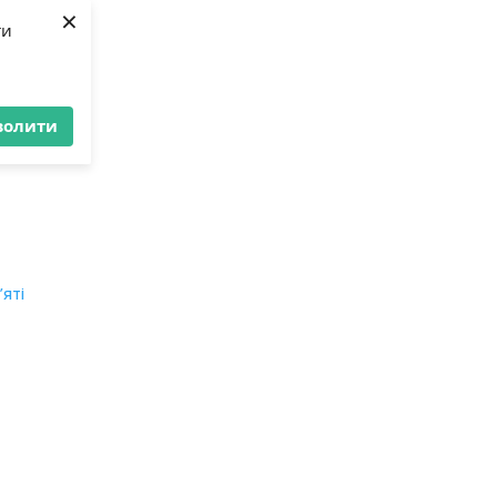
×
ти
волити
’яті