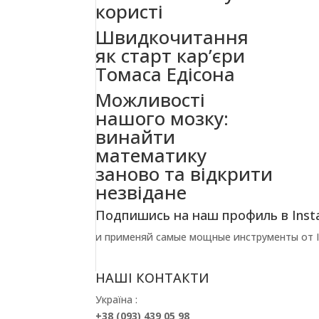
користі
Швидкочитання
як старт кар’єри
Томаса Едісона
Можливості
нашого мозку:
винайти
математику
заново та відкрити
незвідане
Подпишись на наш профиль в Inst
и применяй самые мощные инструменты от In
НАШІ КОНТАКТИ
Україна :
+38 (093) 439 05 98