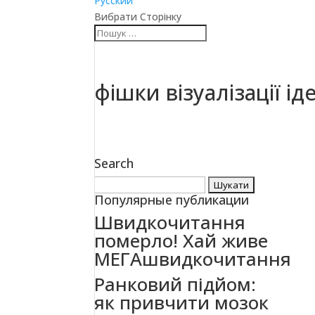
Русский
Вибрати Сторінку
фішки візуалізації ід
Search
Пошук:
Популярные публикации
Швидкочитання
померло! Хай живе
МЕГАшвидкочитання
Ранковий підйом:
як привчити мозок