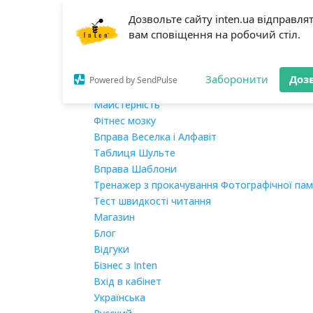
Дозвольте сайту inten.ua відправля
Головна
вам сповіщення на робочий стіл.
Про нас
Навчання
Мегашвидкочитання
Заборонити
Доз
Powered by SendPulse
Розвиток пам’яті
Майстерність
Фітнес мозку
Вправа Веселка і Алфавіт
Таблиця Шульте
Вправа Шаблони
Тренажер з прокачування Фотографічної пам
Тест швидкості читання
Магазин
Блог
Відгуки
Бізнес з Inten
Вхід в кабінет
Українська