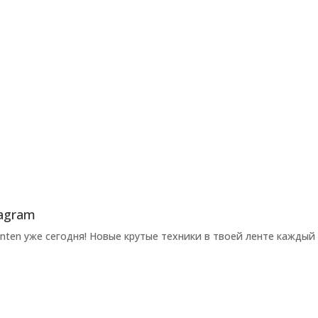
agram
ten уже сегодня! Новые крутые техники в твоей ленте каждый 