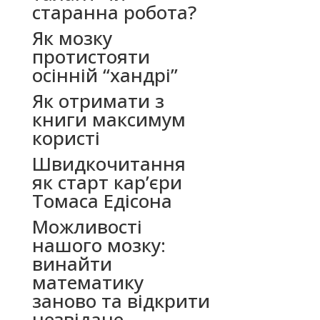
старанна робота?
Як мозку
протистояти
осінній “хандрі”
Як отримати з
книги максимум
користі
Швидкочитання
як старт кар’єри
Томаса Едісона
Можливості
нашого мозку:
винайти
математику
заново та відкрити
незвідане