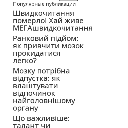
Популярные публикации
Швидкочитання
померло! Хай живе
МЕГАшвидкочитання
Ранковий підйом:
як привчити мозок
прокидатися
легко?
Мозку потрібна
відпустка: як
влаштувати
відпочинок
найголовнішому
органу
Що важливіше:
талант чи