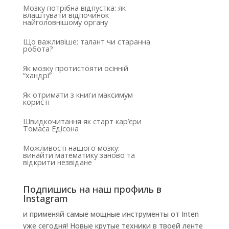
Мозку потрібна відпустка: як
влаштувати відпочинок
найголовнішому органу
Що важливіше: талант чи старанна
робота?
Як мозку протистояти осінній
“хандрі”
Як отримати з книги максимум
користі
Швидкочитання як старт кар’єри
Томаса Едісона
Можливості нашого мозку:
винайти математику заново та
відкрити незвідане
Подпишись на наш профиль в
Instagram
и применяй самые мощные инструменты от Inten
уже сегодня! Новые крутые техники в твоей ленте