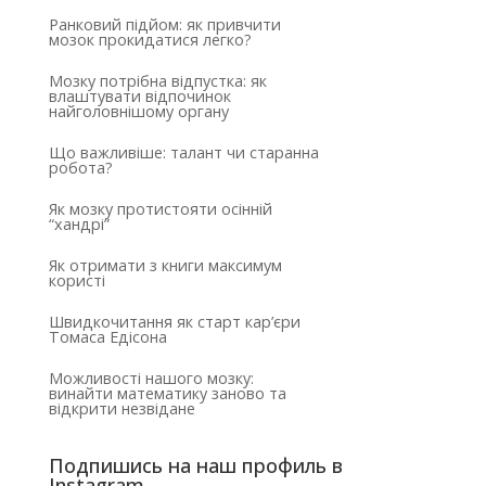
Ранковий підйом: як привчити
мозок прокидатися легко?
Мозку потрібна відпустка: як
влаштувати відпочинок
найголовнішому органу
Що важливіше: талант чи старанна
робота?
Як мозку протистояти осінній
“хандрі”
Як отримати з книги максимум
користі
Швидкочитання як старт кар’єри
Томаса Едісона
Можливості нашого мозку:
винайти математику заново та
відкрити незвідане
Подпишись на наш профиль в
Instagram