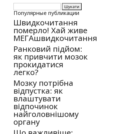
Пошук:
Популярные публикации
Швидкочитання
померло! Хай живе
МЕГАшвидкочитання
Ранковий підйом:
як привчити мозок
прокидатися
легко?
Мозку потрібна
відпустка: як
влаштувати
відпочинок
найголовнішому
органу
Що важливіше: