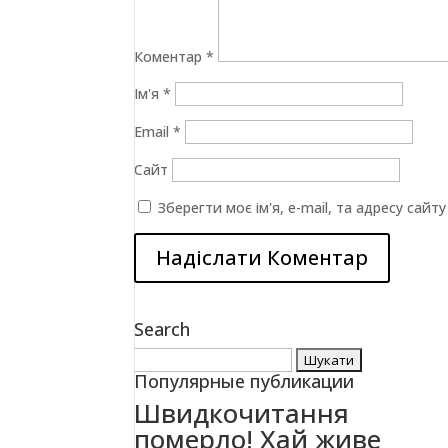
Коментар
*
Ім'я
*
Email
*
Сайт
Зберегти моє ім'я, e-mail, та адресу сай
Search
Пошук:
Популярные публикации
Швидкочитання
померло! Хай живе