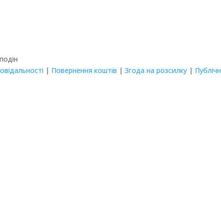
Сподін
повідальності
|
Повернення коштів
|
Згода на розсилку
|
Публіч