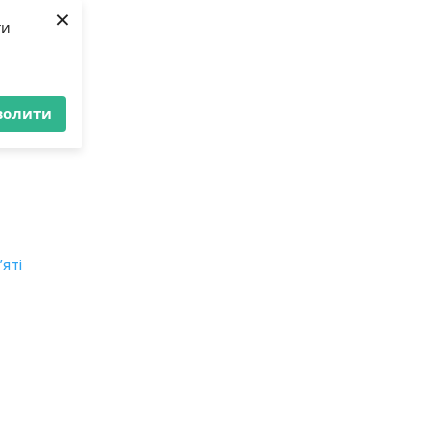
×
ти
волити
’яті