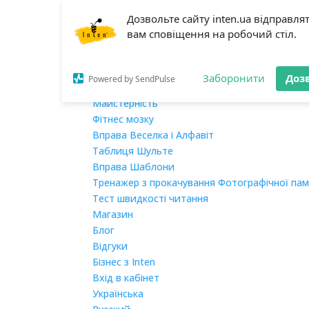
Дозвольте сайту inten.ua відправля
Головна
вам сповіщення на робочий стіл.
Про нас
Навчання
Мегашвидкочитання
Заборонити
Доз
Powered by SendPulse
Розвиток пам’яті
Майстерність
Фітнес мозку
Вправа Веселка і Алфавіт
Таблиця Шульте
Вправа Шаблони
Тренажер з прокачування Фотографічної пам
Тест швидкості читання
Магазин
Блог
Відгуки
Бізнес з Inten
Вхід в кабінет
Українська