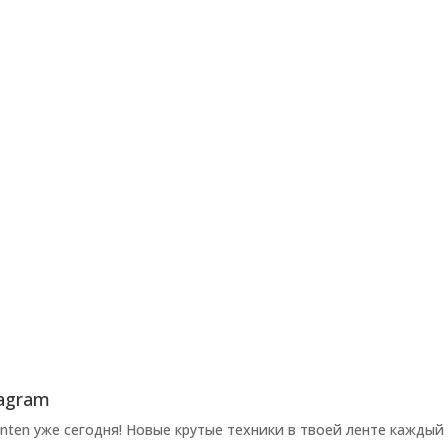
agram
ten уже сегодня! Новые крутые техники в твоей ленте каждый 