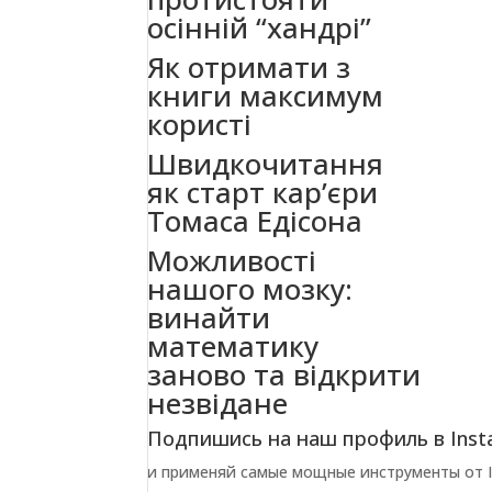
осінній “хандрі”
Як отримати з
книги максимум
користі
Швидкочитання
як старт кар’єри
Томаса Едісона
Можливості
нашого мозку:
винайти
математику
заново та відкрити
незвідане
Подпишись на наш профиль в Inst
и применяй самые мощные инструменты от In