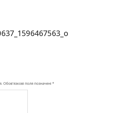
0637_1596467563_o
я.
Обов’язкові поля позначені
*