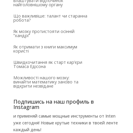
влаштувати відпочинок
найголовнішому органу
Що важливіше: талант чи старанна
робота?
Як мозку протистояти осінній
“хандрі”
Як отримати з книги максимум
користі
Швидкочитання як старт кар’єри
Томаса Едісона
Можливості нашого мозку:
винайти математику заново та
відкрити незвідане
Подпишись на наш профиль в
Instagram
и применяй самые мощные инструменты от Inten
уже сегодня! Новые крутые техники в твоей ленте
каждый день!