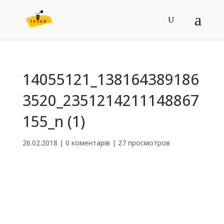
14055121_138164389186
3520_2351214211148867
155_n (1)
26.02.2018
|
0 коментарів
|
27 просмотров