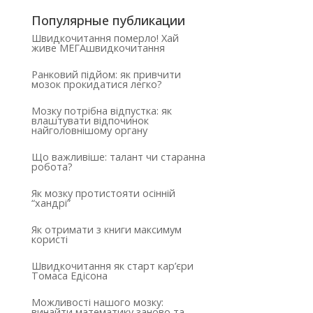
Популярные публикации
Швидкочитання померло! Хай
живе МЕГАшвидкочитання
Ранковий підйом: як привчити
мозок прокидатися легко?
Мозку потрібна відпустка: як
влаштувати відпочинок
найголовнішому органу
Що важливіше: талант чи старанна
робота?
Як мозку протистояти осінній
“хандрі”
Як отримати з книги максимум
користі
Швидкочитання як старт кар’єри
Томаса Едісона
Можливості нашого мозку:
винайти математику заново та