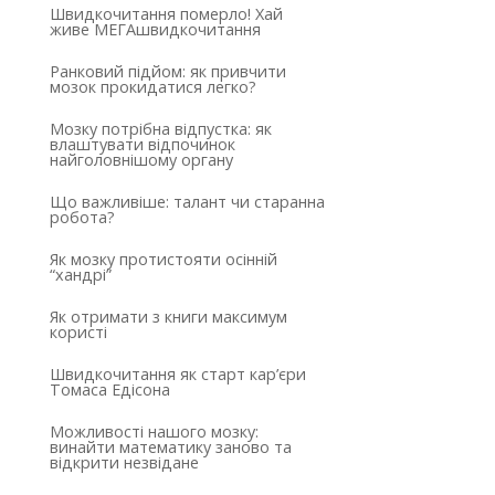
Швидкочитання померло! Хай
живе МЕГАшвидкочитання
Ранковий підйом: як привчити
мозок прокидатися легко?
Мозку потрібна відпустка: як
влаштувати відпочинок
найголовнішому органу
Що важливіше: талант чи старанна
робота?
Як мозку протистояти осінній
“хандрі”
Як отримати з книги максимум
користі
Швидкочитання як старт кар’єри
Томаса Едісона
Можливості нашого мозку:
винайти математику заново та
відкрити незвідане