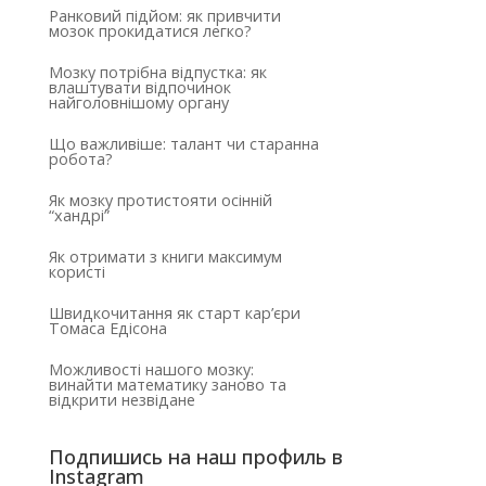
Ранковий підйом: як привчити
мозок прокидатися легко?
Мозку потрібна відпустка: як
влаштувати відпочинок
найголовнішому органу
Що важливіше: талант чи старанна
робота?
Як мозку протистояти осінній
“хандрі”
Як отримати з книги максимум
користі
Швидкочитання як старт кар’єри
Томаса Едісона
Можливості нашого мозку:
винайти математику заново та
відкрити незвідане
Подпишись на наш профиль в
Instagram