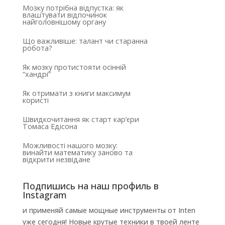
Мозку потрібна відпустка: як
влаштувати відпочинок
найголовнішому органу
Що важливіше: талант чи старанна
робота?
Як мозку протистояти осінній
“хандрі”
Як отримати з книги максимум
користі
Швидкочитання як старт кар’єри
Томаса Едісона
Можливості нашого мозку:
винайти математику заново та
відкрити незвідане
Подпишись на наш профиль в
Instagram
и применяй самые мощные инструменты от Inten
уже сегодня! Новые крутые техники в твоей ленте