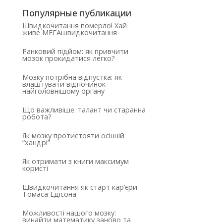
Популярные публикации
Швидкочитання померло! Хай
живе МЕГАшвидкочитання
Ранковий підйом: як привчити
мозок прокидатися легко?
Мозку потрібна відпустка: як
влаштувати відпочинок
найголовнішому органу
Що важливіше: талант чи старанна
робота?
Як мозку протистояти осінній
“хандрі”
Як отримати з книги максимум
користі
Швидкочитання як старт кар’єри
Томаса Едісона
Можливості нашого мозку:
винайти математику заново та