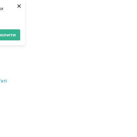
×
ти
волити
’яті