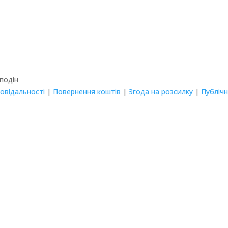
Сподін
повідальності
|
Повернення коштів
|
Згода на розсилку
|
Публіч