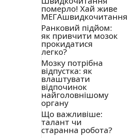
Швидкочитання
померло! Хай живе
МЕГАшвидкочитання
Ранковий підйом:
як привчити мозок
прокидатися
легко?
Мозку потрібна
відпустка: як
влаштувати
відпочинок
найголовнішому
органу
Що важливіше:
талант чи
старанна робота?