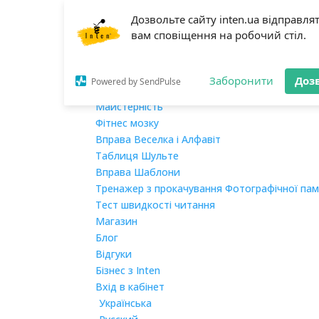
Дозвольте сайту inten.ua відправля
Головна
вам сповіщення на робочий стіл.
Про нас
Навчання
Мегашвидкочитання
Заборонити
Доз
Powered by SendPulse
Розвиток пам’яті
Майстерність
Фітнес мозку
Вправа Веселка і Алфавіт
Таблиця Шульте
Вправа Шаблони
Тренажер з прокачування Фотографічної пам
Тест швидкості читання
Магазин
Блог
Відгуки
Бізнес з Inten
Вхід в кабінет
Українська