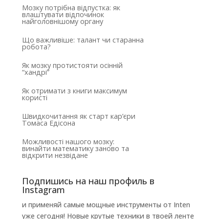
Мозку потрібна відпустка: як
влаштувати відпочинок
найголовнішому органу
Що важливіше: талант чи старанна
робота?
Як мозку протистояти осінній
“хандрі”
Як отримати з книги максимум
користі
Швидкочитання як старт кар’єри
Томаса Едісона
Можливості нашого мозку:
винайти математику заново та
відкрити незвідане
Подпишись на наш профиль в
Instagram
и применяй самые мощные инструменты от Inten
уже сегодня! Новые крутые техники в твоей ленте