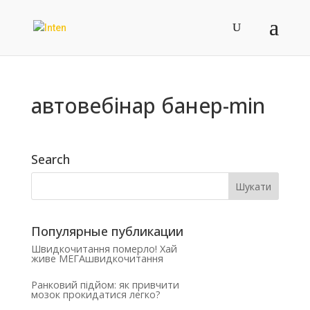
автовебінар банер-min
Search
Популярные публикации
Швидкочитання померло! Хай
живе МЕГАшвидкочитання
Ранковий підйом: як привчити
мозок прокидатися легко?