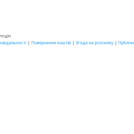
Сподін
повідальності
|
Повернення коштів
|
Згода на розсилку
|
Публіч