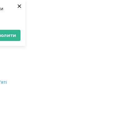
×
ти
волити
’яті