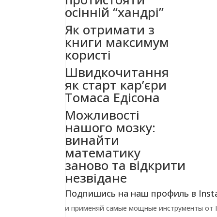
осінній “хандрі”
Як отримати з
книги максимум
користі
Швидкочитання
як старт кар’єри
Томаса Едісона
Можливості
нашого мозку:
винайти
математику
заново та відкрити
незвідане
Подпишись на наш профиль в Inst
и применяй самые мощные инструменты от In