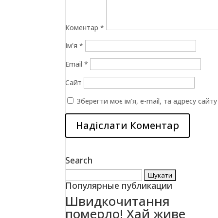
Коментар
*
Ім'я
*
Email
*
Сайт
Зберегти моє ім'я, e-mail, та адресу сай
Search
Пошук:
Популярные публикации
Швидкочитання
померло! Хай живе