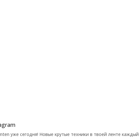
agram
ten уже сегодня! Новые крутые техники в твоей ленте каждый 