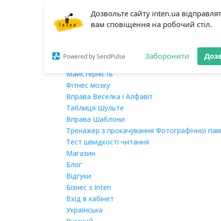
Дозвольте сайту inten.ua відправля
Головна
вам сповіщення на робочий стіл.
Про нас
Навчання
Мегашвидкочитання
Заборонити
Доз
Powered by SendPulse
Розвиток пам’яті
Майстерність
Фітнес мозку
Вправа Веселка і Алфавіт
Таблиця Шульте
Вправа Шаблони
Тренажер з прокачування Фотографічної пам
Тест швидкості читання
Магазин
Блог
Відгуки
Бізнес з Inten
Вхід в кабінет
Українська