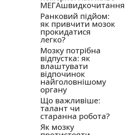
МЕГАшвидкочитання
Ранковий підйом:
як привчити мозок
прокидатися
легко?
Мозку потрібна
відпустка: як
влаштувати
відпочинок
найголовнішому
органу
Що важливіше:
талант чи
старанна робота?
Як мозку
протистояти