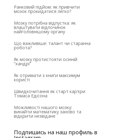
Ранковий підйом: як привчити
мозок прокидатися легко?
Мозку потрібна відпустка: як
влаштувати відпочинок
найголовнішому органу
Що важливіше: талант чи старанна
робота?
Як мозку протистояти осінній
“хандрі”
Як отримати з книги максимум
користі
Швидкочитання як старт кар’єри
Томаса Едісона
Можливості нашого мозку:
винайти математику заново та
відкрити незвідане
Подпишись на наш профиль в
Instagram