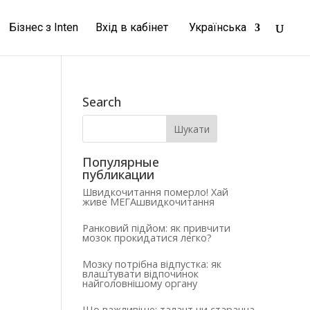
Бізнес з Inten
Вхід в кабінет
Українська
Search
Популярные
публикации
Швидкочитання померло! Хай
живе МЕГАшвидкочитання
Ранковий підйом: як привчити
мозок прокидатися легко?
Мозку потрібна відпустка: як
влаштувати відпочинок
найголовнішому органу
Що важливіше: талант чи старанна