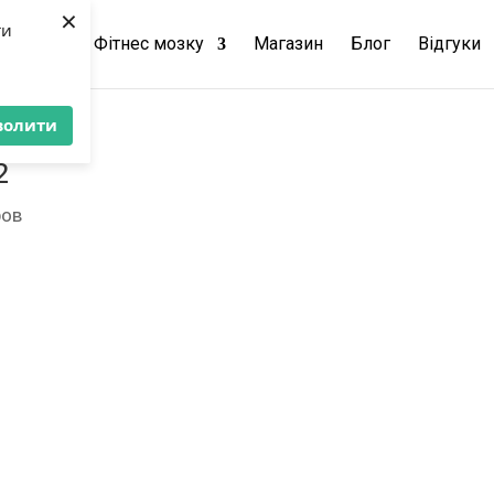
×
ти
чання
Фітнес мозку
Магазин
Блог
Відгуки
волити
2
ров