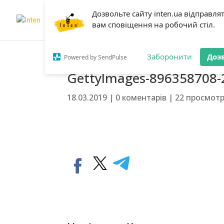
Дозвольте сайту inten.ua відправля
Головна
Про нас
Нав
вам сповіщення на робочий стіл.
Заборонити
Доз
Powered by SendPulse
GettyImages-896358708-
18.03.2019
|
0 коментарів
|
22 просмот