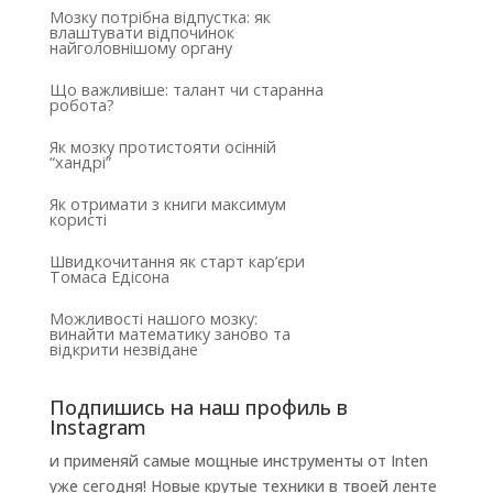
Мозку потрібна відпустка: як
влаштувати відпочинок
найголовнішому органу
Що важливіше: талант чи старанна
робота?
Як мозку протистояти осінній
“хандрі”
Як отримати з книги максимум
користі
Швидкочитання як старт кар’єри
Томаса Едісона
Можливості нашого мозку:
винайти математику заново та
відкрити незвідане
Подпишись на наш профиль в
Instagram
и применяй самые мощные инструменты от Inten
уже сегодня! Новые крутые техники в твоей ленте