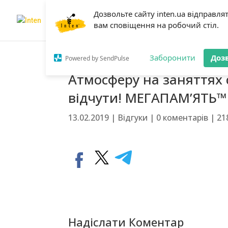
Дозвольте сайту inten.ua відправля
Головна
Про нас
Нав
вам сповіщення на робочий стіл.
Заборонити
Доз
Powered by SendPulse
Атмосферу на заняттях 
відчути! МЕГАПАМ’ЯТЬ™
13.02.2019
|
Відгуки
|
0 коментарів
|
21
Надіслати Коментар