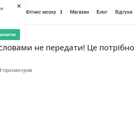
×
ти
чання
Фітнес мозку
Магазин
Блог
Відгуки
волити
словами не передати! Це потрібно
8 просмотров