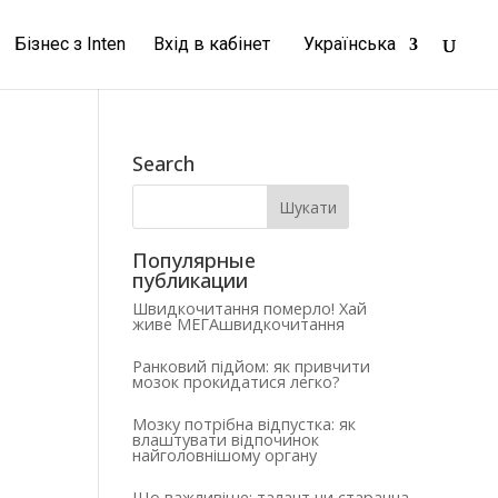
Бізнес з Inten
Вхід в кабінет
Українська
Search
Популярные
публикации
Швидкочитання померло! Хай
живе МЕГАшвидкочитання
Ранковий підйом: як привчити
мозок прокидатися легко?
Мозку потрібна відпустка: як
влаштувати відпочинок
найголовнішому органу
Що важливіше: талант чи старанна