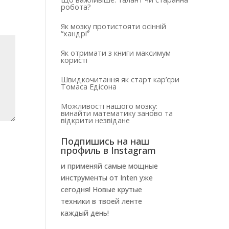
робота?
Як мозку протистояти осінній
“хандрі”
Як отримати з книги максимум
користі
Швидкочитання як старт кар’єри
Томаса Едісона
Можливості нашого мозку:
винайти математику заново та
відкрити незвідане
Подпишись на наш
профиль в Instagram
и применяй самые мощные
инструменты от Inten уже
сегодня! Новые крутые
техники в твоей ленте
каждый день!