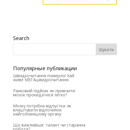
Search
Популярные публикации
Швидкочитання померло! Хай
живе МЕГАшвидкочитання
Ранковий підйом: як привчити
мозок прокидатися легко?
Мозку потрібна відпустка: як
влаштувати відпочинок
найголовнішому органу
Що важливіше: талант чи старанна
робота?