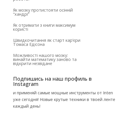
Як мозку протистояти осінній
“хандрі”
Як отримати з книги максимум
користі
Швидкочитання як старт кар’єри
Томаса Едісона
Можливості нашого мозку:
винайти математику заново та
відкрити незвідане
Подпишись на наш профиль в
Instagram
и применяй самые мощные инструменты от Inten
уже сегодня! Новые крутые техники в твоей ленте
каждый день!