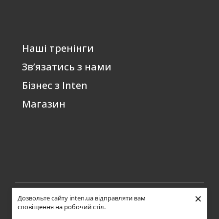
Наші тренінги
Зв’язатись з нами
Бізнес з Inten
Магазин
×
Дозвольте сайту inten.ua відправляти вам
Всі права захищені ©
Політика конфіденційності
|
Відмова від
сповіщення на робочий стіл.
2006-2026 inten.ua А.І.
відповідальності
|
Повернення коштів
|
Згода