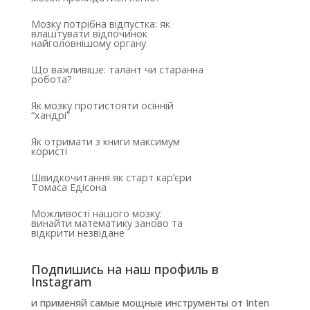
Мозку потрібна відпустка: як
влаштувати відпочинок
найголовнішому органу
Що важливіше: талант чи старанна
робота?
Як мозку протистояти осінній
“хандрі”
Як отримати з книги максимум
користі
Швидкочитання як старт кар’єри
Томаса Едісона
Можливості нашого мозку:
винайти математику заново та
відкрити незвідане
Подпишись на наш профиль в
Instagram
и применяй самые мощные инструменты от Inten