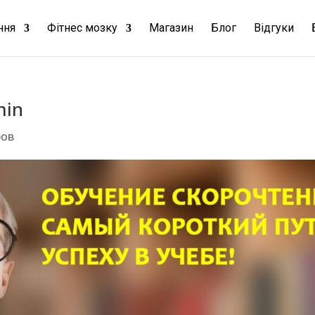
ння
Фітнес мозку
Магазин
Блог
Відгуки
min
ров