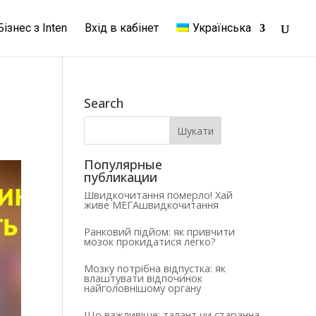
Бізнес з Inten
Вхід в кабінет
Українська
Search
Популярные
публикации
Швидкочитання померло! Хай
живе МЕГАшвидкочитання
Ранковий підйом: як привчити
мозок прокидатися легко?
Мозку потрібна відпустка: як
влаштувати відпочинок
найголовнішому органу
Що важливіше: талант чи старанна