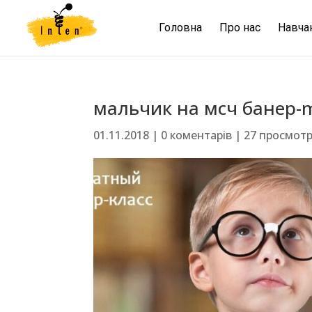
Головна
Про нас
Навча
мальчик на мсч банер-
01.11.2018
|
0 коментарів
|
27 просмот