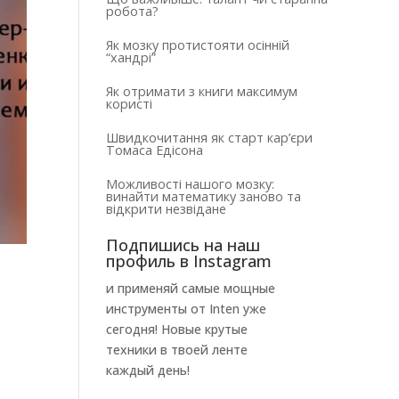
робота?
Як мозку протистояти осінній
“хандрі”
Як отримати з книги максимум
користі
Швидкочитання як старт кар’єри
Томаса Едісона
Можливості нашого мозку:
винайти математику заново та
відкрити незвідане
Подпишись на наш
профиль в Instagram
и применяй самые мощные
инструменты от Inten уже
сегодня! Новые крутые
техники в твоей ленте
каждый день!