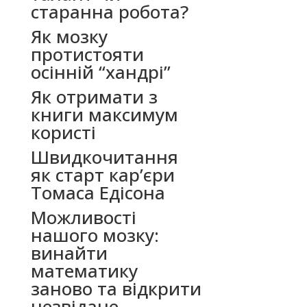
старанна робота?
Як мозку
протистояти
осінній “хандрі”
Як отримати з
книги максимум
користі
Швидкочитання
як старт кар’єри
Томаса Едісона
Можливості
нашого мозку:
винайти
математику
заново та відкрити
незвідане