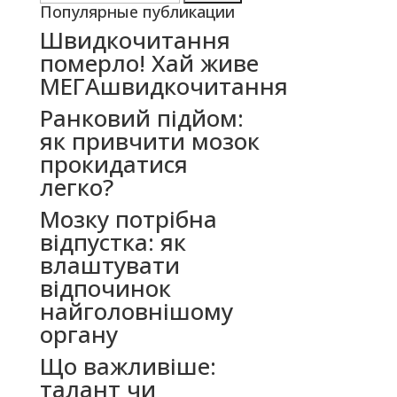
Популярные публикации
Швидкочитання
померло! Хай живе
МЕГАшвидкочитання
Ранковий підйом:
як привчити мозок
прокидатися
легко?
Мозку потрібна
відпустка: як
влаштувати
відпочинок
найголовнішому
органу
Що важливіше:
талант чи