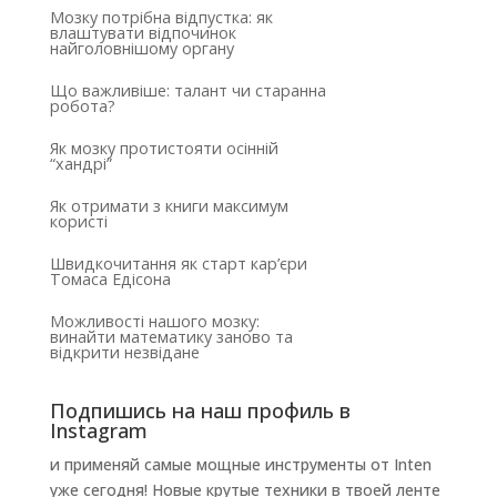
Мозку потрібна відпустка: як
влаштувати відпочинок
найголовнішому органу
Що важливіше: талант чи старанна
робота?
Як мозку протистояти осінній
“хандрі”
Як отримати з книги максимум
користі
Швидкочитання як старт кар’єри
Томаса Едісона
Можливості нашого мозку:
винайти математику заново та
відкрити незвідане
Подпишись на наш профиль в
Instagram
и применяй самые мощные инструменты от Inten
уже сегодня! Новые крутые техники в твоей ленте