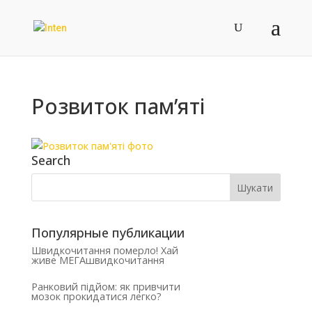
Розвиток пам’яті
Search
Популярные публикации
Швидкочитання померло! Хай
живе МЕГАшвидкочитання
Ранковий підйом: як привчити
мозок прокидатися легко?