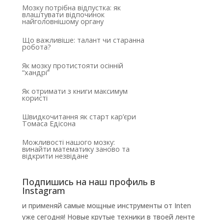
Мозку потрібна відпустка: як
влаштувати відпочинок
найголовнішому органу
Що важливіше: талант чи старанна
робота?
Як мозку протистояти осінній
“хандрі”
Як отримати з книги максимум
користі
Швидкочитання як старт кар’єри
Томаса Едісона
Можливості нашого мозку:
винайти математику заново та
відкрити незвідане
Подпишись на наш профиль в
Instagram
и применяй самые мощные инструменты от Inten
уже сегодня! Новые крутые техники в твоей ленте