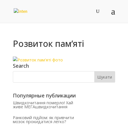
Розвиток пам’яті
Search
Популярные публикации
Швидкочитання померло! Хай
живе МЕГАшвидкочитання
Ранковий підйом: як привчити
мозок прокидатися легко?