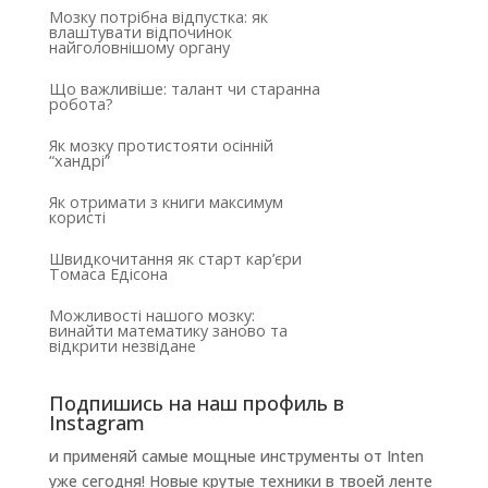
Мозку потрібна відпустка: як
влаштувати відпочинок
найголовнішому органу
Що важливіше: талант чи старанна
робота?
Як мозку протистояти осінній
“хандрі”
Як отримати з книги максимум
користі
Швидкочитання як старт кар’єри
Томаса Едісона
Можливості нашого мозку:
винайти математику заново та
відкрити незвідане
Подпишись на наш профиль в
Instagram
и применяй самые мощные инструменты от Inten
уже сегодня! Новые крутые техники в твоей ленте