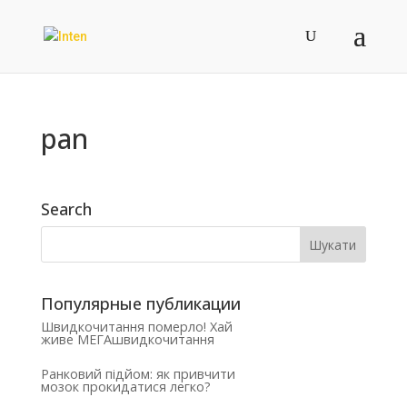
pan
Search
Популярные публикации
Швидкочитання померло! Хай
живе МЕГАшвидкочитання
Ранковий підйом: як привчити
мозок прокидатися легко?