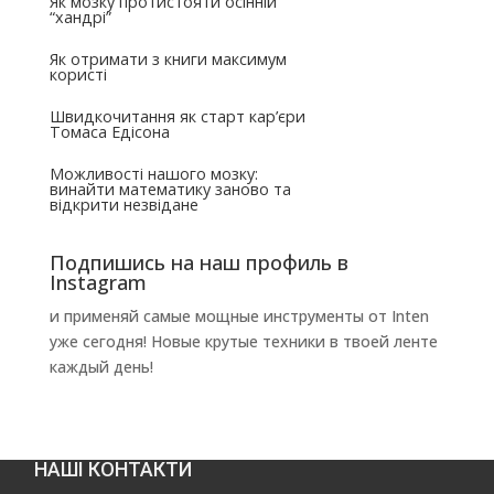
Як мозку протистояти осінній
“хандрі”
Як отримати з книги максимум
користі
Швидкочитання як старт кар’єри
Томаса Едісона
Можливості нашого мозку:
винайти математику заново та
відкрити незвідане
Подпишись на наш профиль в
Instagram
и применяй самые мощные инструменты от Inten
уже сегодня! Новые крутые техники в твоей ленте
каждый день!
НАШІ КОНТАКТИ