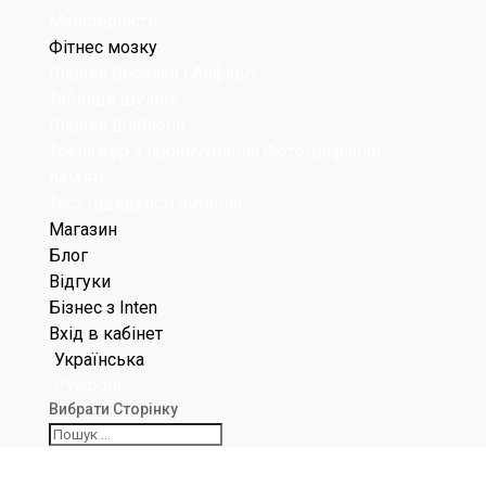
Майстерність
Фітнес мозку
Вправа Веселка і Алфавіт
Таблиця Шульте
Вправа Шаблони
Тренажер з прокачування Фотографічної
пам’яті
Тест швидкості читання
Магазин
Блог
Відгуки
Бізнес з Inten
Вхід в кабінет
Українська
Русский
Вибрати Сторінку