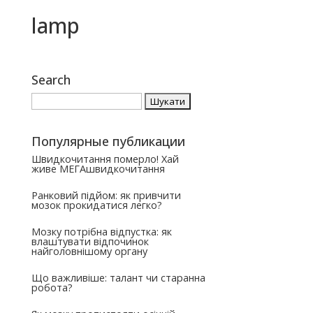
lamp
Search
Пошук:
Популярные публикации
Швидкочитання померло! Хай
живе МЕГАшвидкочитання
Ранковий підйом: як привчити
мозок прокидатися легко?
Мозку потрібна відпустка: як
влаштувати відпочинок
найголовнішому органу
Що важливіше: талант чи старанна
робота?