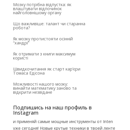
Мозку потрібна відпустка: як
влаштувати відпочинок
найголовнішому органу
Що важливіше: талант чи старанна
робота?
Як мозку протистояти осінній
“хандрі”
Як отримати з книги максимум
користі
Швидкочитання як старт кар’єри
Томаса Едісона
Можливості нашого мозку:
винайти математику заново та
відкрити незвідане
Подпишись на наш профиль в
Instagram
и применяй самые мощные инструменты от Inten
уже сегодня! Новые крутые техники в твоей ленте