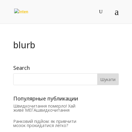
blurb
Search
Популярные публикации
Швидкочитання померло! Хай
живе МЕГАшвидкочитання
Ранковий підйом: як привчити
мозок прокидатися легко?