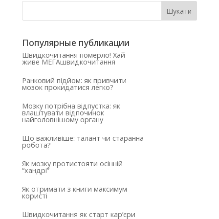
Популярные публикации
Швидкочитання померло! Хай
живе МЕГАшвидкочитання
Ранковий підйом: як привчити
мозок прокидатися легко?
Мозку потрібна відпустка: як
влаштувати відпочинок
найголовнішому органу
Що важливіше: талант чи старанна
робота?
Як мозку протистояти осінній
“хандрі”
Як отримати з книги максимум
користі
Швидкочитання як старт кар’єри