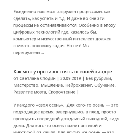
Ежедневно наш мозг загружен процессами: как
сделать, как успеть и т.д. И даже во сне эти
процессы не останавливаются. Особенно в эпоху
цифровых технологий где, казалось бы,
компьютер и искусственный интеллект должен
снимать половину задач. Но нет! Мы
перегружены ...
Как мозгу противостоять осенней хандре
от
Светлана Сподин
|
30.09.2019
|
Без рубрики
,
Мастерство
,
Мышление
,
Нейрохакинг
,
Обучение
,
Развитие мозга
,
Скорочтение
|
У каждого «своя осень». Для кого-то осень — это
подходящее время, завернувшись в плед, просто
проводить очередной дождливый выходной, сидя
дома. Для кого-то осень пахнет аптекой и
микстурой от кашля. Для других же осень — это