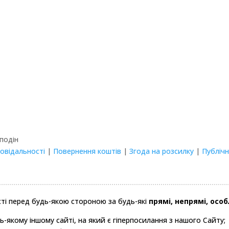
Сподін
повідальності
|
Повернення коштів
|
Згода на розсилку
|
Публіч
сті перед будь-якою стороною за будь-які
прямі, непрямі, осо
ь-якому іншому сайті, на який є гіперпосилання з нашого Сайту;