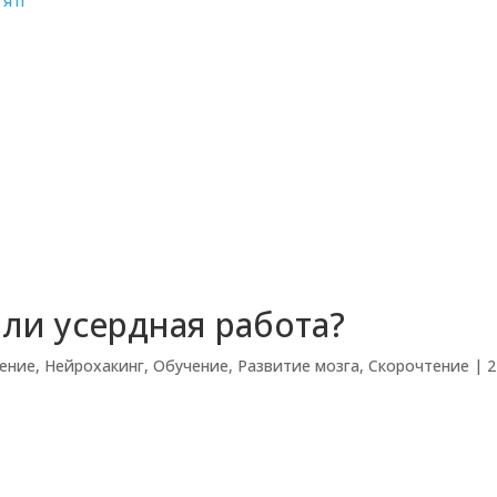
’яті
или усердная работа?
ение
,
Нейрохакинг
,
Обучение
,
Развитие мозга
,
Скорочтение
|
2