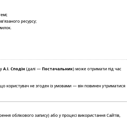
емі;
в’язаного ресурсу;
милок.
ку
А.І. Сподін
(далі —
Постачальник
) може отримати під час
що користувач не згоден із умовами — він повинен утриматися
рення облікового запису) або у процесі використання Сайтів,