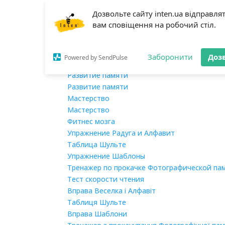
Дозвольте сайту inten.ua відправля
Главная
вам сповіщення на робочий стіл.
О нас
Обучение
Мегаскорочтение
Заборонити
Доз
Powered by SendPulse
Мегаскорочтение
Развитие памяти
Развитие памяти
Мастерство
Мастерство
Фитнес мозга
Упражнение Радуга и Алфавит
Таблица Шульте
Упражнение Шаблоны
Тренажер по прокачке Фотографической па
Тест скорости чтения
Вправа Веселка і Алфавіт
Таблиця Шульте
Вправа Шаблони