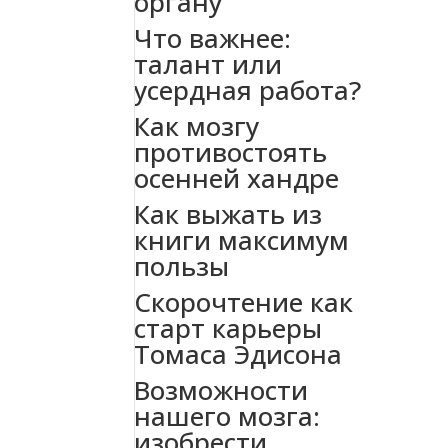
органу
Что важнее:
талант или
усердная работа?
Как мозгу
противостоять
осенней хандре
Как выжать из
книги максимум
пользы
Скорочтение как
старт карьеры
Томаса Эдисона
Возможности
нашего мозга:
изобрести