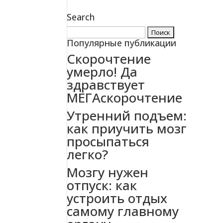
Search
Найти:
Популярные публикации
Скорочтение
умерло! Да
здравствует
МЕГАскорочтение
Утренний подъем:
как приучить мозг
просыпаться
легко?
Мозгу нужен
отпуск: как
устроить отдых
самому главному