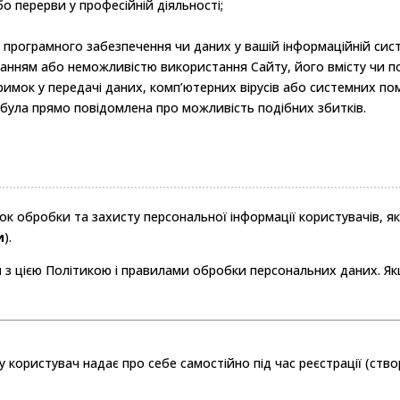
о перерви у професійній діяльності;
 програмного забезпечення чи даних у вашій інформаційній сист
танням або неможливістю використання Сайту, його вмісту чи по
атримок у передачі даних, комп’ютерних вірусів або системних по
 була прямо повідомлена про можливість подібних збитків.
ок обробки та захисту персональної інформації користувачів, я
и
).
я
з цією Політикою і правилами обробки персональних даних. Як
користувач надає про себе самостійно під час реєстрації (ство