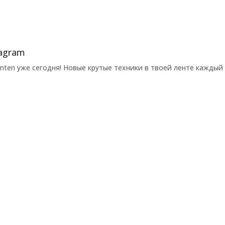
agram
ten уже сегодня! Новые крутые техники в твоей ленте каждый 