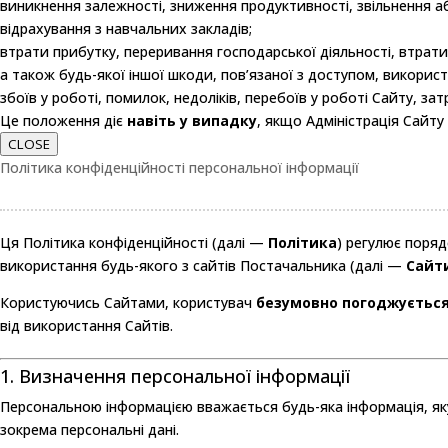
виникнення залежності, зниження продуктивності, звільнення аб
відрахування з навчальних закладів;
втрати прибутку, переривання господарської діяльності, втрати
а також будь-якої іншої шкоди, пов’язаної з доступом, викорис
збоїв у роботі, помилок, недоліків, перебоїв у роботі Сайту, з
Це положення діє
навіть у випадку
, якщо Адміністрація Сайту
CLOSE
Політика конфіденційності персональної інформації
Ця Політика конфіденційності (далі —
Політика
) регулює поряд
використання будь-якого з сайтів Постачальника (далі —
Сайт
Користуючись Сайтами, користувач
безумовно погоджуєтьс
від використання Сайтів.
1. Визначення персональної інформації
Персональною інформацією вважається будь-яка інформація, яку 
зокрема персональні дані.