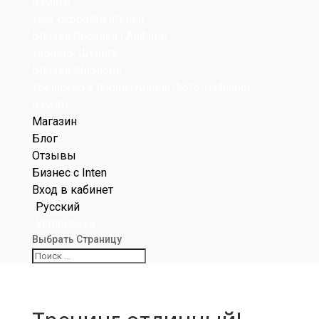
памяти
Тест скорости чтения
Вправа Веселка і Алфавіт
Таблиця Шульте
Вправа Шаблони
Тренажер з прокачування Фотографічної
пам’яті
Магазин
Блог
Отзывы
Бизнес с Inten
Вход в кабинет
Русский
Українська
Выбрать Страницу