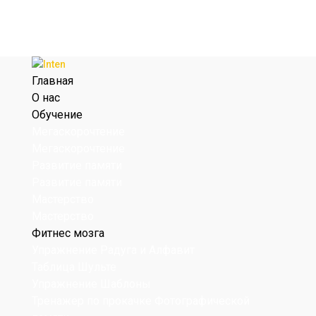
Главная
О нас
Обучение
Мегаскорочтение
Мегаскорочтение
Развитие памяти
Развитие памяти
Мастерство
Мастерство
Фитнес мозга
Упражнение Радуга и Алфавит
Таблица Шульте
Упражнение Шаблоны
Тренажер по прокачке Фотографической