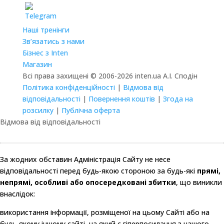
Наші тренінги
Зв’язатись з нами
Бізнес з Inten
Магазин
Всі права захищені © 2006-2026 inten.ua А.І. Сподін
Політика конфіденційності
|
Відмова від
відповідальності
|
Повернення коштів
|
Згода на
розсилку
|
Публічна оферта
Відмова від відповідальності
За жодних обставин Адміністрація Сайту не несе
відповідальності перед будь-якою стороною за будь-які
прямі,
непрямі, особливі або опосередковані збитки
, що виникли
внаслідок:
використання інформації, розміщеної на цьому Сайті або на
будь-якому іншому сайті, на який є гіперпосилання з нашого