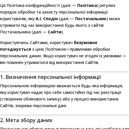
Ця Політика конфіденційності (далі —
Політика
) регулює
порядок обробки та захисту персональної інформації
користувачів, яку
А.І. Сподін
(далі —
Постачальник
) може
отримати під час використання будь-якого з сайтів
Постачальника (далі —
Сайти
).
Користуючись Сайтами, користувач
безумовно
погоджується
з цією Політикою і правилами обробки
персональних даних. Якщо користувач не згоден із умовами —
він повинен утриматися від використання Сайтів.
1. Визначення персональної інформації
Персональною інформацією вважається будь-яка інформація,
яку користувач надає про себе самостійно під час реєстрації
(створення облікового запису) або у процесі використання
Сайтів, зокрема персональні дані.
2. Мета збору даних
Постачальник збирає лише ті персональні дані, які необхідні для