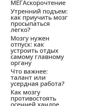
МЕГАскорочтение
Утренний подъем:
как приучить мозг
просыпаться
легко?
Мозгу нужен
отпуск: как
устроить отдых
самому главному
органу
Что важнее:
талант или
усердная работа?
Как мозгу
противостоять
осенней хандре