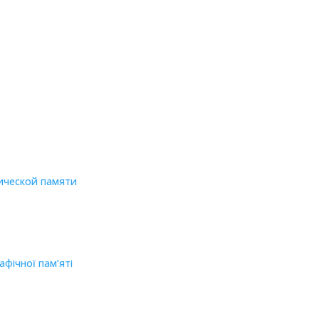
ической памяти
фічної пам’яті