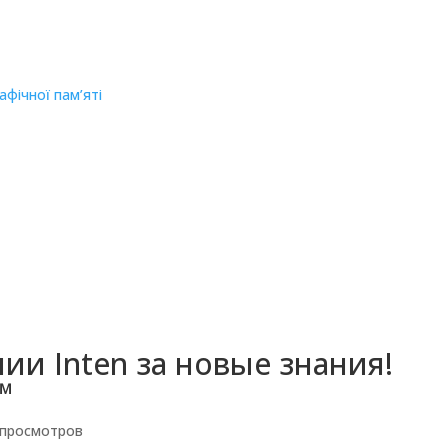
фічної пам’яті
ии Inten за новые знания!
™
 просмотров