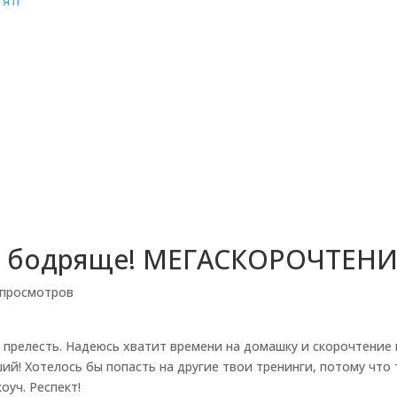
’яті
о, бодряще! МЕГАСКОРОЧТЕН
 просмотров
 прелесть. Надеюсь хватит времени на домашку и скорочтение
ий! Хотелось бы попасть на другие твои тренинги, потому что 
оуч. Респект!