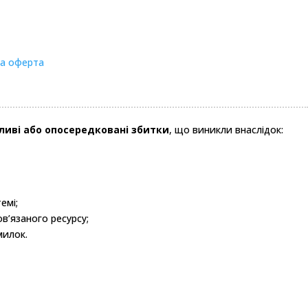
на оферта
бливі або опосередковані збитки
, що виникли внаслідок:
емі;
в’язаного ресурсу;
милок.