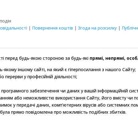
Сподін
повідальності
|
Повернення коштів
|
Згода на розсилку
|
Публіч
сті перед будь-якою стороною за будь-які
прямі, непрямі, осо
ь-якому іншому сайті, на який є гіперпосилання з нашого Сайту;
о перерви у професійній діяльності;
 програмного забезпечення чи даних у вашій інформаційній сист
танням або неможливістю використання Сайту, його вмісту чи по
атримок у передачі даних, комп’ютерних вірусів або системних по
 була прямо повідомлена про можливість подібних збитків.