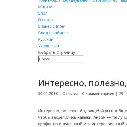
Тренажер з прокачування Фотографічної пам
Магазин
Блог
Отзывы
Бизнес с Inten
Вход в кабинет
Русский
Українська
Выбрать Страницу
Интересно, полезн
30.01.2018
|
Отзывы
|
0 комментариев
|
794
Интересно, полезно, бодряще! Игры вообще
чтобы закрепились навыки. Антон — ты лучш
профи, но и душевный и заинтересованный к