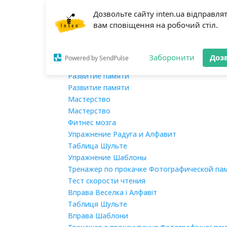
Дозвольте сайту inten.ua відправля
Главная
вам сповіщення на робочий стіл.
О нас
Обучение
Мегаскорочтение
Заборонити
Доз
Powered by SendPulse
Мегаскорочтение
Развитие памяти
Развитие памяти
Мастерство
Мастерство
Фитнес мозга
Упражнение Радуга и Алфавит
Таблица Шульте
Упражнение Шаблоны
Тренажер по прокачке Фотографической па
Тест скорости чтения
Вправа Веселка і Алфавіт
Таблиця Шульте
Вправа Шаблони