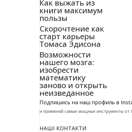
Как выжать из
книги максимум
пользы
Скорочтение как
старт карьеры
Томаса Эдисона
Возможности
нашего мозга:
изобрести
математику
заново и открыть
неизведанное
Подпишись на наш профиль в Inst
и применяй самые мощные инструменты от In
НАШІ КОНТАКТИ