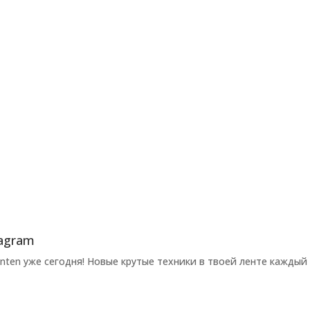
agram
ten уже сегодня! Новые крутые техники в твоей ленте каждый 