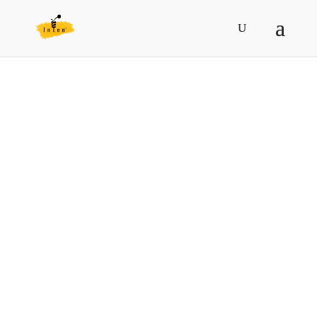
Авторская тетрадь
"Тест-тренажер
ДРУДЛЫ" (серия
№1)