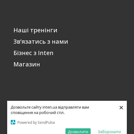
Наші тренінги
Зв’язатись з нами
Бізнес з Inten
Магазин
×
Дозвольте сайту inten.ua відправляти вам
сповіщення на робочий стіл.
Всі права захищені ©
Політика конфіденційності
|
Відмова від
Powered by SendPulse
2006-2026 inten.ua А.І.
відповідальності
|
Повернення коштів
|
Згода
Дозволити
Заборонити