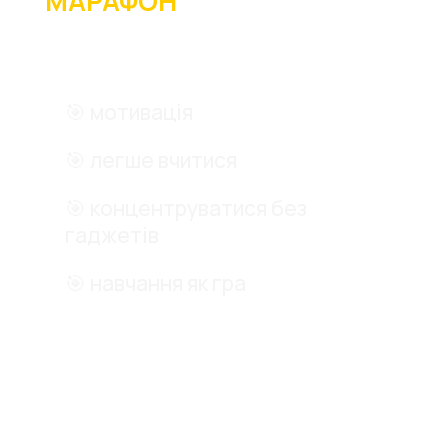
МАРАФОН
✅ Для дітей + підлітків
🎯 мотивація
🎯 легше вчитися
🎯 концентруватися без
гаджетів
🎯 навчання як гра
✅ Для дорослих /
підприємців