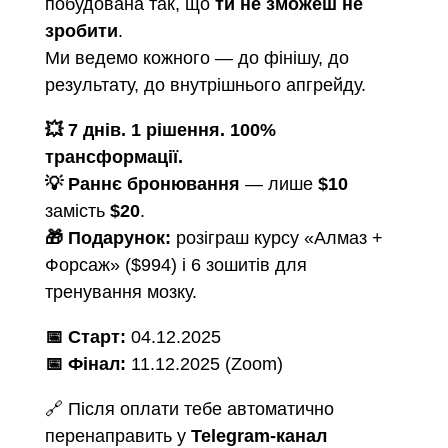
побудована так, що
ти не зможеш не
зробити
.
Ми ведемо кожного — до фінішу, до
результату, до внутрішнього апгрейду.
💥 7 днів. 1 рішення. 100%
трансформації.
💡 Раннє бронювання
— лише
$10
замість
$20
.
🎁 Подарунок:
розіграш курсу «Алмаз +
Форсаж» ($994) і 6 зошитів для
тренування мозку.
📅 Старт:
04.12.2025
📅 Фінал:
11.12.2025 (Zoom)
🔗 Після оплати тебе автоматично
перенаправить у
Telegram-канал