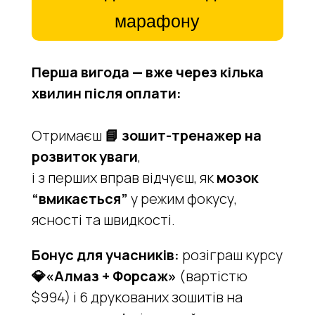
марафону
Перша вигода — вже через кілька
хвилин після оплати:
Отримаєш
📘 зошит-тренажер на
розвиток уваги
,
і з перших вправ відчуєш, як
мозок
“вмикається”
у режим фокусу,
ясності та швидкості.
Бонус для учасників:
розіграш курсу
💎«Алмаз + Форсаж»
(вартістю
$994) і 6 друкованих зошитів на