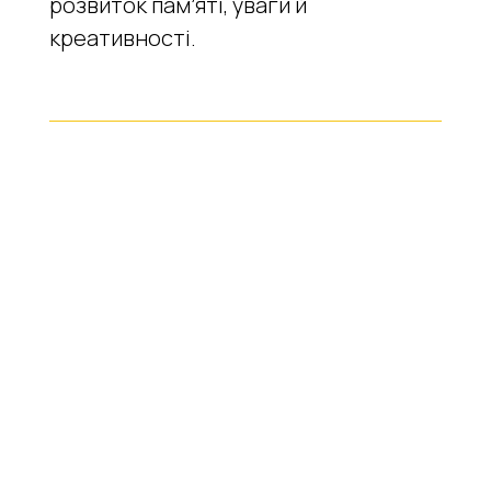
розвиток памʼяті, уваги й
креативності.
Раннє бронювання
до 02.12.25
10
$
📘 Отримай
миттєвий доступ
до PDF-