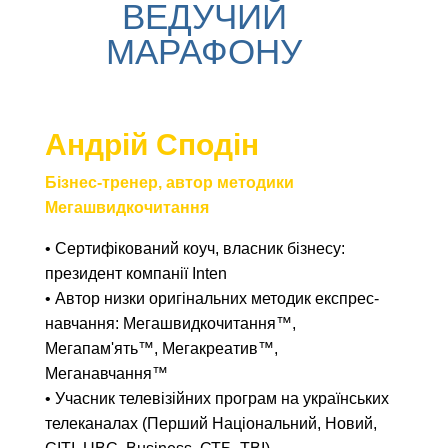
ВЕДУЧИЙ
МАРАФОНУ
Андрій Сподін
Бізнес-тренер, автор методики
Мегашвидкочитання
•
Сертифікований коуч, в
ласник бізнесу:
президент компанії Inten
•
Автор низки оригінальних методик експрес-
навчання: Мегашвидкочитання™,
Мегапам'ять™, Мегакреатив™,
Меганавчання™
•
Учасник телевізійних програм на українських
телеканалах (Перший Національний, Новий,