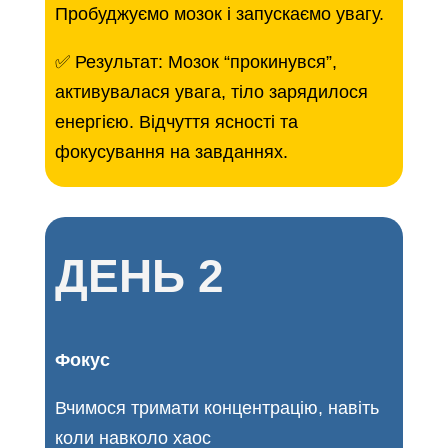
Пробуджуємо мозок і запускаємо увагу.
✅ Результат: Мозок “прокинувся”,
активувалася увага, тіло зарядилося
енергією. Відчуття ясності та
фокусування на завданнях.
ДЕНЬ 2
Фокус
Вчимося тримати концентрацію, навіть
коли навколо хаос