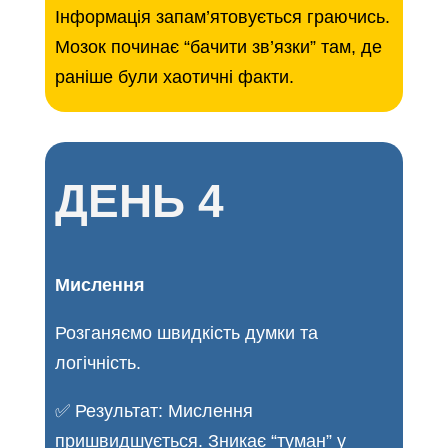
Інформація запам’ятовується граючись.
Мозок починає “бачити зв’язки” там, де
раніше були хаотичні факти.
ДЕНЬ 4
Мислення
Розганяємо швидкість думки та
логічність.
✅ Результат: Мислення
пришвидшується. Зникає “туман” у