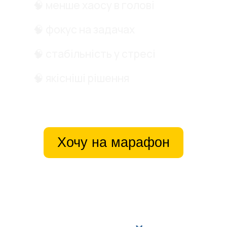
🧠 менше хаосу в голові
🧠 фокус на задачах
🧠 стабільність у стресі
🧠 якісніші рішення
Хочу на марафон