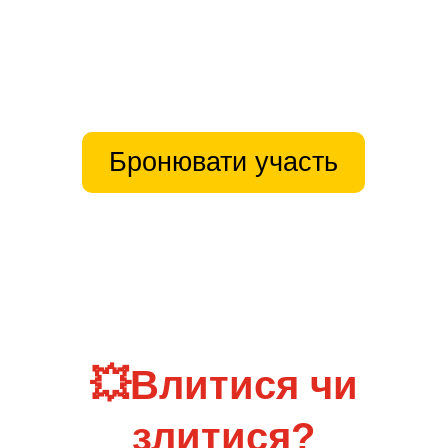
Бронювати участь
💥Влитися чи
злитися?