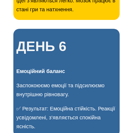
Ідеї з’являються легко. Мозок працює в
стані гри та натхнення.
ДЕНЬ 6
Емоційний баланс
Заспокоюємо емоції та підсилюємо
внутрішню рівновагу.
✅ Результат: Емоційна стійкість. Реакції
усвідомлені, з’являється спокійна
ясність.