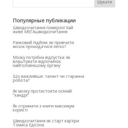
Популярные публикации
Швидкочитання померло! Хай
живе МЕГАшвидкочитання
Ранковий підйом: як привчити
мозок прокидатися легко?
Мозку потрібна відпустка: як
влаштувати відпочинок
найголовнішому органу
Що важливіше: талант чи старанна
робота?
Як мозку протистояти осінній
“хандрі”
Як отримати з книги максимум
користі
Швидкочитання як старт кар’єри
Томаса Едісона