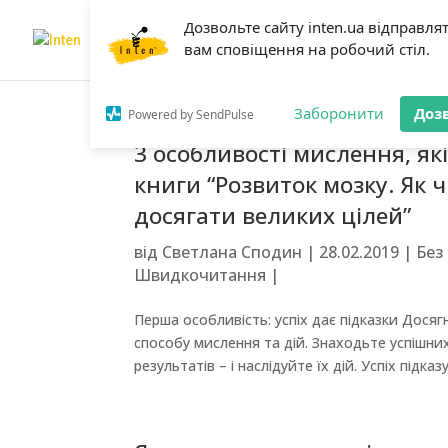
Дозвольте сайту inten.ua відправля
Головна
Про нас
Нав
вам сповіщення на робочий стіл.
Заборонити
Доз
Powered by SendPulse
3 особливості мислення, як
книги “Розвиток мозку. Як 
досягати великих цілей”
від
Светлана Сподин
|
28.02.2019
|
Без
Швидкочитання
|
Перша особливість: успіх дає підказки Досяг
способу мислення та дій. Знаходьте успішних
результатів – і наслідуйте їх дій. Успіх підказує