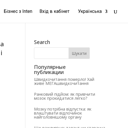
Бізнес з Inten
Вхід в кабінет
Українська
Search
ра
і
Популярные
публикации
Швидкочитання померло! Хай
живе МЕГАшвидкочитання
Ранковий підйом: як привчити
мозок прокидатися легко?
Мозку потрібна відпустка: як
влаштувати відпочинок
найголовнішому органу
Що важливіше: талант чи старанна