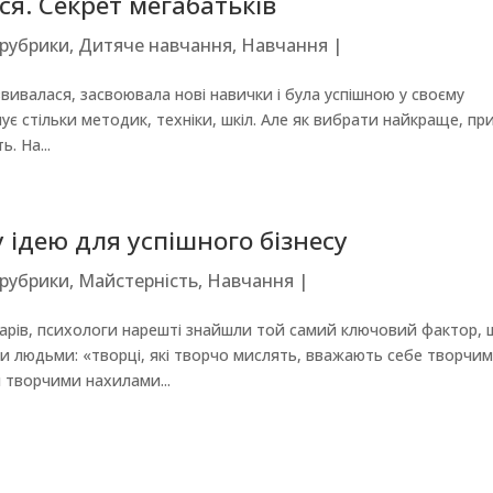
я. Секрет мегабатьків
 рубрики
,
Дитяче навчання
,
Навчання
|
ивалася, засвоювала нові навички і була успішною у своєму
ує стільки методик, техніки, шкіл. Але як вибрати найкраще, пр
. На...
 ідею для успішного бізнесу
 рубрики
,
Майстерність
,
Навчання
|
оларів, психологи нарешті знайшли той самий ключовий фактор,
ми людьми: «творці, які творчо мислять, вважають себе творчи
 творчими нахилами...