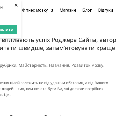
×
ти
чання
Фітнес мозку
Магазин
Блог
Відгуки
волити
і впливають успіх Роджера Сайпа, авто
читати швидше, запам’ятовувати краще 
 рубрики
,
Майстерність
,
Навчання
,
Розвиток мозку
,
нення цілей залежить не від удачі чи обставин, а від Вашого
 людей – тих, ким хочете бути Ви, які досягли потрібних
. Це...