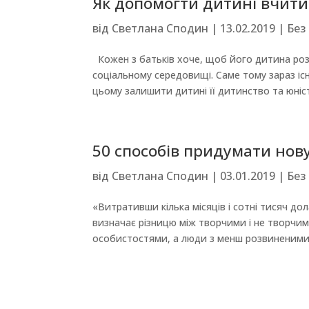
Як допомогти дитині вчитис
від
Светлана Сподин
|
13.02.2019
|
Без
Кожен з батьків хоче, щоб його дитина розв
соціальному середовищі. Саме тому зараз існ
цьому залишити дитині її дитинство та юність
50 способів придумати нову
від
Светлана Сподин
|
03.01.2019
|
Без
«Витративши кілька місяців і сотні тисяч д
визначає різницю між творчими і не творчи
особистостями, а люди з менш розвиненими