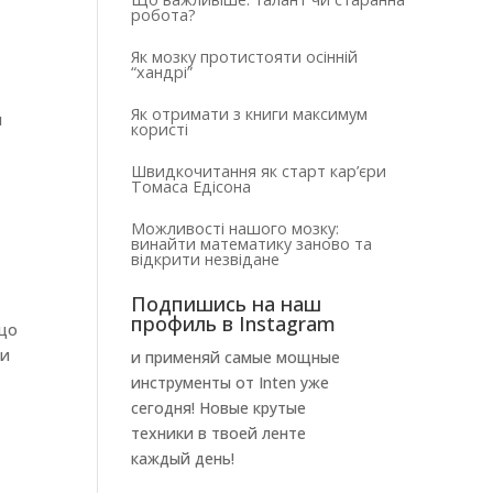
робота?
Як мозку протистояти осінній
“хандрі”
Як отримати з книги максимум
и
користі
Швидкочитання як старт кар’єри
Томаса Едісона
Можливості нашого мозку:
винайти математику заново та
відкрити незвідане
Подпишись на наш
профиль в Instagram
 що
ми
и применяй самые мощные
инструменты от Inten уже
сегодня! Новые крутые
техники в твоей ленте
каждый день!