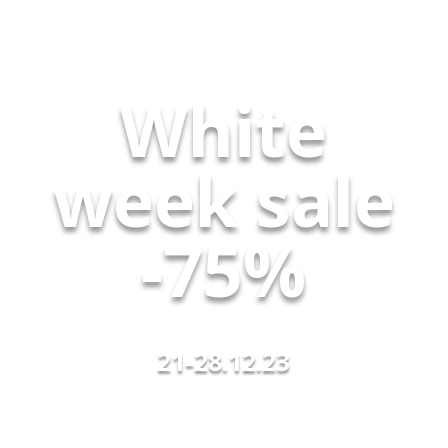
White
week sale
-75%
21-28.12.23