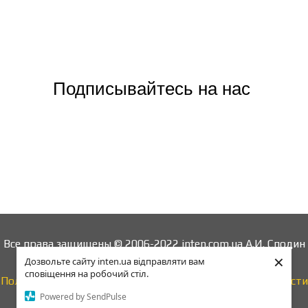
Подписывайтесь на нас
Все права защищены © 2006-2022 inten.com.ua А.И. Сподин
×
Дозвольте сайту inten.ua відправляти вам
Поддержка:
info@inten.ua
tel: +38 044 228 20 08
сповіщення на робочий стіл.
Политика конфиденциальности
|
Отказ от ответственности
Powered by SendPulse