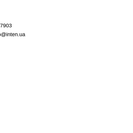
7903
o
@inten.ua