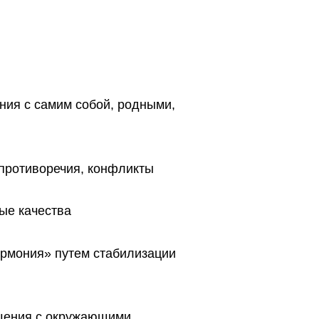
ния с самим собой, родными,
 противоречия, конфликты
ые качества
армония» путем стабилизации
щения с окружающими