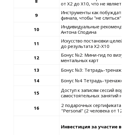
8
от Х2 до Х10, что не является пр
Инструменты как побуждать себя
9
финала, чтобы "не слиться" по пу
Индивидуальные рекомендации а
10
Антона Сподина
Искусство постановки целей и э
11
до результата Х2-Х10
Бонус №2: Мини-гид по визуали
12
ментальных карт
13
Бонус №3: Тетрадь-тренажер дл
14
Бонус №4 Тетрадь-тренажер для
Доступ к записям сессий воркшо
15
самостоятельных занятий на обр
2 подарочных сертификата участ
16
"Personal" (2 человека от 12 лет).
Инвестиция за участие в про