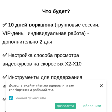
Что будет?
✅
10 дней воркшопа
(групповые сессии,
VIP-день, индивидуальная работа) -
дополнительно 2 дня
✅
Настройка способа просмотра
видеокурсов на скоростях Х2-Х10
✅
Инструменты для поддержания
×
интеллектуального уровня
Дозвольте сайту inten.ua відправляти вам
сповіщення на робочий стіл.
Powered by SendPulse
✅
Техника улучшения фокуса внимания
Дозволити
Заборонити