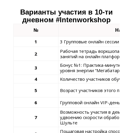
Варианты участия в 10-ти
дневном
#Intenworkshop
№
Наиме
1
3 Групповые онлайн сессии День
Рабочая тетрадь воркшопа для р
2
занятий на онлайн платформе int
Бонус №1: Практика-минутка Анд
3
уровня энергии “Мегабатарейка” 
4
Количество участников обучения 
5
Возраст участников этого пакета
6
Групповой онлайн VIP-день “Сек
Возможность участия в демо-коу
7
удвоению скорости обработки и
Шульте
Пошаговая настройка способа пр