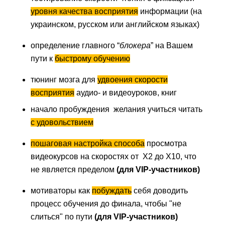
уровня качества восприятия
информации (на
украинском, русском или английском языках)
определение главного “
блокера
” на Вашем
пути к
быстрому обучению
тюнинг мозга для
удвоения скорости
восприятия
аудио- и видеоуроков, книг
начало пробуждения желания учиться читать
с удовольствием
пошаговая настройка способа
просмотра
видеокурсов на скоростях от Х2 до Х10, что
не является пределом
(для VIP-участников)
мотиваторы как
побуждать
себя доводить
процесс обучения до финала, чтобы "не
слиться" по пути
(для VIP-участников)