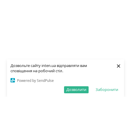
×
Дозвольте сайту inten.ua відправляти вам
сповіщення на робочий стіл.
Powered by SendPulse
Дозволити
Заборонити