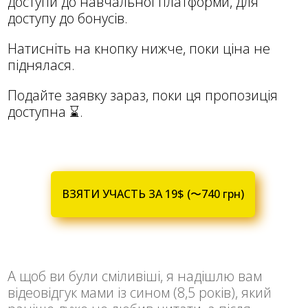
доступи до навчальної платформи, для
доступу до бонусів.
Натисніть на кнопку нижче, поки ціна не
піднялася.
Подайте заявку зараз, поки ця пропозиція
доступна ⌛️.
ВЗЯТИ УЧАСТЬ ЗА 19$ (〜740 грн)
А щоб ви були сміливіші, я надішлю вам
відеовідгук мами із сином (8,5 років), який