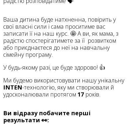
радістю розповідатиме 🗣
Ваша дитина буде натхненна, повірить у
свої власні сили і сама проситиме вас
записати її на наш курс. 🤩 А ви, як мама, з
радістю спостерігатимете за її
розвитком
або приєднаєтеся до неї на навчальну
сімейну програму.
У будь-якому разі, це буде здорово! 👍
Ми будемо використовувати нашу унікальну
INTEN
-технологію, яку ми створювали й
удосконалювали протягом
17
років.
Ви відразу побачите перші
результати 👀: