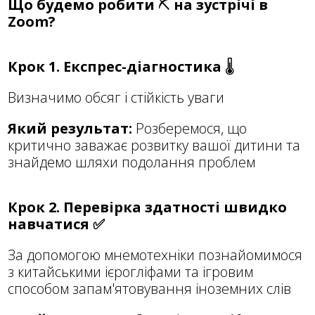
Що будемо
робити
⛏
на зустрічі в
Zoom?
Крок 1.
Експрес-діагностика
🌡︎
Визначимо обсяг і стійкість уваги
Який результат:
Розберемося, що
критично заважає розвитку вашої дитини та
знайдемо шляхи подолання проблем
Крок 2.
Перевірка здатності швидко
навчатися ✅
За допомогою мнемотехніки познайомимося
з китайськими ієрогліфами та ігровим
способом запам'ятовування іноземних слів