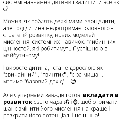
системі навчання дитини і залишити все як
є?
Можна, як роблять деякі мами, заощадити,
але тоді дитина недоотримає головного -
стратегій розвитку, нових моделей
мислення, системних навичок, глибинних
цінностей, які робитимуть її успішною в
майбутньому!
І виросте дитина, і стане дорослою як
"звичайний" , "гвинтик" , "сіра миша" , і
матиме "базовий дохід"... 😔
Але Супермами завжди готові
вкладати в
розвиток
свого чада 💰 і ⌚, щоб отримати
шанс змінити його мислення на краще і
розкрити його потенціал! І це цінно!