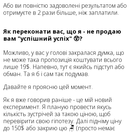
Або ви повністю задоволені результатом або
отримуєте в 2 рази більше, ніж заплатили.
Як переконати вас, що я - не продаю
вам "успішний успіх" 😲?
Можливо, у вас у голові закралася думка, що
не може така пропозиція коштувати всього
лише 19$. Напевно, тут є якийсь підступ або
обман. Та я б і сам так подумав.
Давайте я проясню цей момент.
Як я вже говорив раніше - це мій новий
експеримент. Я планую провести якусь
кількість зустрічей за такою ціною, щоб
перевірити свою гіпотезу. Далі підніму ціну
до 150$ або закрию цю 🪑 (просто немає