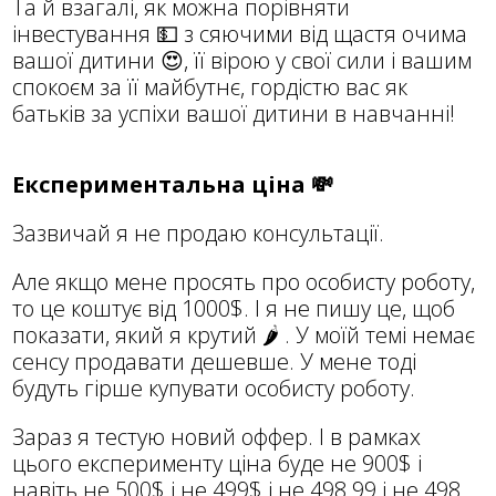
Та й взагалі, як можна порівняти
інвестування 💵 з сяючими від щастя очима
вашої дитини 😍, її вірою у свої сили і вашим
спокоєм за її майбутнє, гордістю вас як
батьків за успіхи вашої дитини в навчанні!
Експериментальна ціна 💸
Зазвичай я не продаю консультації.
Але якщо мене просять про особисту роботу,
то це коштує від 1000$. І я не пишу це, щоб
показати, який я крутий 🌶 . У моїй темі немає
сенсу продавати дешевше. У мене тоді
будуть гірше купувати особисту роботу.
Зараз я тестую новий оффер. І в рамках
цього експерименту ціна буде не 900$ і
навіть не 500$ і не 499$ і не 498.99 і не 498.