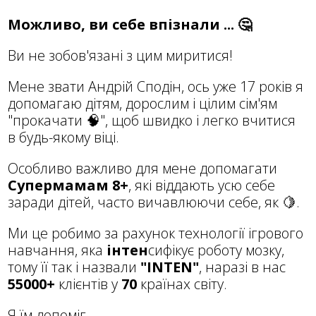
Можливо, ви себе впізнали ... 🤔
Ви не зобов'язані з цим миритися!
Мене звати Андрій Сподін, ось уже 17 років я
допомагаю дітям, дорослим і цілим сім'ям
"прокачати 🧠", щоб швидко і легко вчитися
в будь-якому віці.
Особливо важливо для мене допомагати
Супермамам 8+
, які віддають усю себе
заради дітей, часто вичавлюючи себе, як 🍋.
Ми це робимо за рахунок технології ігрового
навчання, яка
інтен
сифікує роботу мозку,
тому її так і назвали
"INTEN"
, наразі в нас
55000+
клієнтів у
70
країнах світу.
Я їм допоміг.