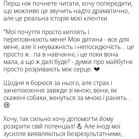
Перш ніж почнете читати, хочу попередити,
що можливо це звучить надто драматично,
але це реальна історія моєї клієнтки.
"Мої почуття просто киплять і
переповнюють мене! Моя дитина - все для
мене, але її неуважність і непосидючість... це
просто ж...па в навчанні, і це поки вона
мала, а що ж далі буде? - думки про майбутнє
просто розривають моє серце. 💔
Щодня я борюся за нього, але страх і
занепокоєння завжди зі мною, вони, як
скажені собаки, женуться за мною і ранять...
😢
Хочу, так сильно хочу допомогти йому
розкрити свій потенціал! 💪 Але іноді мої
зусилля виявляються безрезультатними,