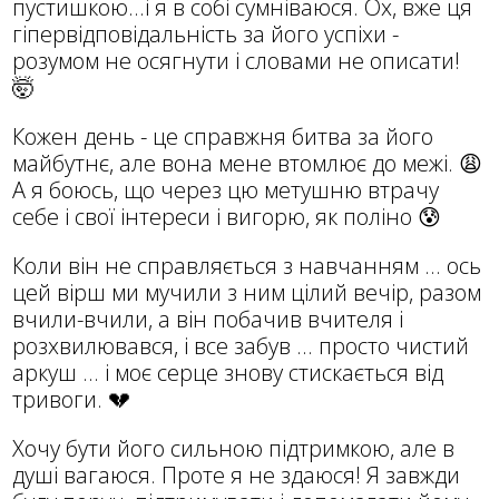
пустишкою...і я в собі сумніваюся. Ох, вже ця
гіпервідповідальність за його успіхи -
розумом не осягнути і словами не описати!
🤯
Кожен день - це справжня битва за його
майбутнє, але вона мене втомлює до межі. 😩
А я боюсь, що через цю метушню втрачу
себе і свої інтереси і вигорю, як поліно 😰
Коли він не справляється з навчанням ... ось
цей вірш ми мучили з ним цілий вечір, разом
вчили-вчили, а він побачив вчителя і
розхвилювався, і все забув ... просто чистий
аркуш ... і моє серце знову стискається від
тривоги. 💔
Хочу бути його сильною підтримкою, але в
душі вагаюся. Проте я не здаюся! Я завжди