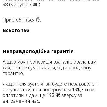
98 (минув рік 📆 )
Пристебніться ✋.
Всього 19$
Неправдоподібна гарантія
А щоб моя пропозиція взагалі зірвала вам
дах, і ви не сумнівалися, я даю подвійну
гарантію.
Якщо після зустрічі ви будете незадоволені
результатом, то я поверну вам 19$, які ви
оплатили + дам ще 19$ 🎁 зверху за
витрачений час.